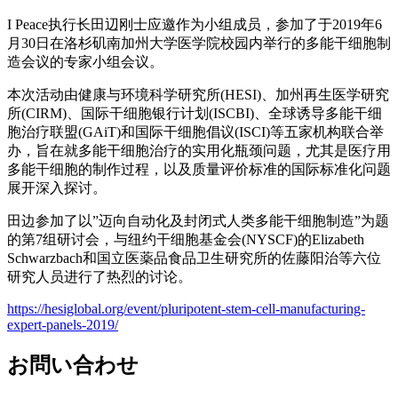
I Peace执行长田辺刚士应邀作为小组成员，参加了于2019年6
月30日在洛杉矶南加州大学医学院校园内举行的多能干细胞制
造会议的专家小组会议。
本次活动由健康与环境科学研究所(HESI)、加州再生医学研究
所(CIRM)、国际干细胞银行计划(ISCBI)、全球诱导多能干细
胞治疗联盟(GAiT)和国际干细胞倡议(ISCI)等五家机构联合举
办，旨在就多能干细胞治疗的实用化瓶颈问题，尤其是医疗用
多能干细胞的制作过程，以及质量评价标准的国际标准化问题
展开深入探讨。
田边参加了以”迈向自动化及封闭式人类多能干细胞制造”为题
的第7组研讨会，与纽约干细胞基金会(NYSCF)的Elizabeth
Schwarzbach和国立医薬品食品卫生研究所的佐藤阳治等六位
研究人员进行了热烈的讨论。
ht
tps://hesiglobal.org/event/pluripotent-stem-cell-manufacturing-
expert-panels-2019/
お問い合わせ