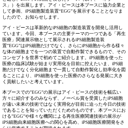
ス」）を出展します。アイ・ピースは本ブースに協力企業と
して参画、iPS細胞製造装置“EGG”を展示することとなりま
したので、お知らせします。
アイ・ピースは革新的なiPS細胞の製造装置を開発し活用し
ています。今回、本ブースの主要テーマの一つである「再生
医療」関連展示物として展示されるiPS細胞製造装
置”EGG”はiPS細胞だけでなく、さらにiPS細胞から作る様々
な体の細胞までを一つの装置で自動作製できるもので、その
コンセプトを世界で初めてご紹介します。iPS細胞を使った
医療の臨床試験が始まり実用化を目前に控えたいま、iPS細
胞だけでなく分化細胞まで一貫して自動作製化し効率化を図
ることにより、iPS細胞を使った医療のさらなる発展に大き
く貢献したいと考えています。
本ブースでの”EGG”の展示はアイ・ピースの技術を幅広い
方々に紹介するのみならず、ノーベル賞を受賞したiPS細胞
が遠い未来の技術ではなく実用化が目前に迫った今日の技術
であることを知っていただくためのものです。本ブースにお
ける”EGG”や様々な機関による再生医療関連技術の展示が
iPS細胞由来細胞医療への関心を高め、iPS細胞医療開発をさ