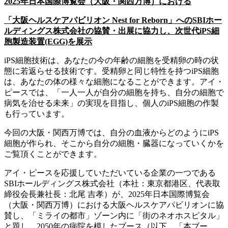
2025
年日本国際博覧会（大阪・関西万博）における
「大阪ヘルスケアパビリオン Nest for Reborn」へのSBIホー
ルディングス株式会社の協賛・出展に協力し、次世代iPS細
胞製造装置(EGG)を展示
iPS細胞技術は、あなたの今の年齢の細胞を受精卵の時の状
態に若返らせる技術です。受精卵と同じ特性を持つiPS細胞
は、あなたの体の様々な細胞になることができます。アイ・
ピースでは、「一人一人が自分の細胞を持ち、自分の細胞で
病気を治せる未来」の実現を目指し、個人のiPS細胞の作製
も行っています。
今回の大阪・関西万博では、自分の血液からどのようにiPS
細胞が作られ、そこから自分の細胞・臓器になっていくかを
ご覧頂くことができます。
アイ・ピースを応援していただいている企業の一つである
SBIホールディングス株式会社（本社：東京都港区、代表取
締役会長兼社長：北尾 吉孝）が、2025年日本国際博覧会
（大阪・関西万博）における大阪ヘルスケアパビリオンに協
賛し、「ミライの都市」ゾーン内に「街のネオホスピタル」
と題し、2050年の病院を模したブース（以下、「本ブー