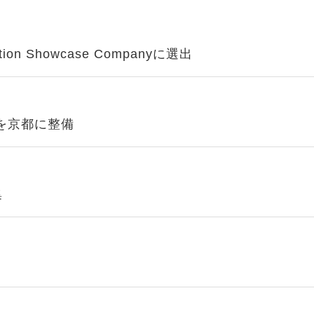
vation Showcase Companyに選出
を京都に整備
集